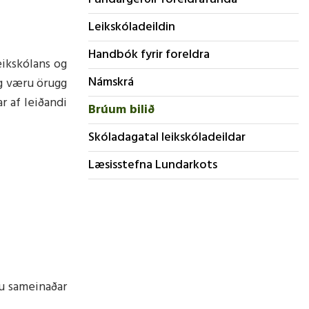
Viðbragðsáætlun vegna eineltis,
Leikskóladeildin
ofbeldis, kynferðislegrar og
kynbundinnar áreitni starfsmanna
Handbók fyrir foreldra
eikskólans og
Jafnréttisáætlun
Námskrá
og væru örugg
Ábyrgð og skyldur aðila
r af leiðandi
skólasamfélagsins í grunnskólum.
Brúum bilið
Skóladagatal leikskóladeildar
Hagnýtar upplýsingar
Læsisstefna Lundarkots
Hagnýtar upplýsingar
ru sameinaðar