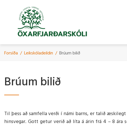
Fara
í
efni
Forsíða
/
Leikskóladeildin
/
Brúum bilið
Skólinn & starfið
Skólinn
Fundargerðir foreldrafunda
Myndbönd
Starfsfól
Mat á skó
Handbók f
Árshátíði
Brúum bilið
Stoðþjónusta
Um Skólann
Starfsman
Gæðaviðmi
Eldri árshá
Viðburðir
Skóladagatal
Gæðaviðmi
Leikskóladeildin
Námskrá
Skólanámskrá
Skólapúls
Ársskýrslur
Langtímaá
Til þess að samfella verði í námi barns, er talið æskileg
2029
Starfsáætlun
hinsvegar. Gott getur verið að líta á árin frá 4 – 8 á
Skólaþjónusta