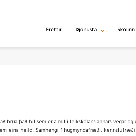
Fréttir
Þjónusta
Skólinn
k
lastarfi
yrir foreldra
r
Farsæld barna
Skólaheilsugæsla
Brúum bilið
nasáttmáli
ð innra mats - grunnskóli
tíðir
Skipulag heilbrigðisfræðs
ð innra mats - leikskóli
Skimanir
Skóladagatal leikskólade
inn
Bólusetningar
ætlun innra mats 2024-
Hagnýtar upplýsingar
t að brúa það bil sem er á milli leikskólans annars vegar og
ra sem eina heild. Samhengi í hugmyndafræði, kennslufræði