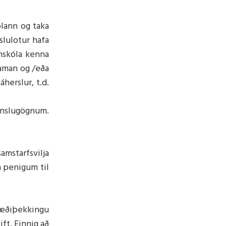
ólann og taka
slulotur hafa
nnskóla kenna
saman og /eða
herslur, t.d.
ennslugögnum.
amstarfsvilja
a penigum til
ræðiþekkingu
ift. Einnig að