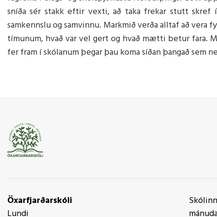
sníða sér stakk eftir vexti, að taka frekar stutt skre
samkennslu og samvinnu. Markmið verða alltaf að vera fyri
tímunum, hvað var vel gert og hvað mætti betur fara. Mi
fer fram í skólanum þegar þau koma síðan þangað sem 
Öxarfjarðarskóli
Skólinn 
Lundi
mánudag