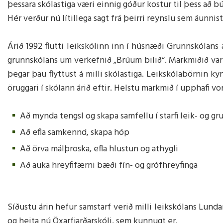
þessara skólastiga væri einnig góður kostur til þess að búa
Mötuneyti
Foreldra
Hér verður nú lítillega sagt frá þeirri reynslu sem áunnist
Tónlistarskóli Húsavíkur
Skólastefna Norðurþings
Stjórn for
Árið 1992 flutti leikskólinn inn í húsnæði Grunnskólans
Skólareglur
9. gr laga
grunnskólans um verkefnið „Brúum bilið“. Markmiðið var 
Kennsluáætlanir
Lög forel
þegar þau flyttust á milli skólastiga. Leikskólabörni
Starfsþróunaráætlun
Fundarger
öruggari í skólann árið eftir. Helstu markmið í upphafi vo
Öxarfjarðarskóla
Leyfi nemenda
Að mynda tengsl og skapa samfellu í starfi leik- og gr
Skólaráð
Menntastefna Norðurþings
Að efla samkennd, skapa hóp
Leiðsagnarnám - foreldrar
Skólaráð
Að örva málþroska, efla hlustun og athygli
Reglur um gestakomur
Fundarger
Að auka hreyfifærni bæði fín- og grófhreyfinga
Reglugerð
Síðustu árin hefur samstarf verið milli leikskólans Lun
og heita nú Öxarfjarðarskóli, sem kunnugt er.