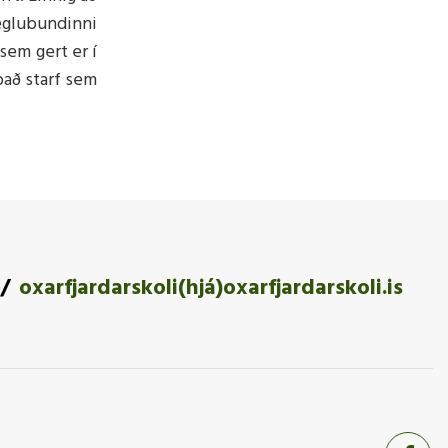
reglubundinni
sem gert er í
það starf sem
oxarfjardarskoli(hjá)oxarfjardarskoli.is