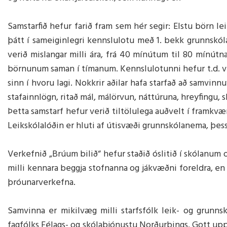
Samstarfið hefur farið fram sem hér segir: Elstu börn lei
þátt í sameiginlegri kennslulotu með 1. bekk grunnskóla
verið mislangar milli ára, frá 40 mínútum til 80 mínútn
börnunum saman í tímanum. Kennslulotunni hefur t.d. ve
sinn í hvoru lagi. Nokkrir aðilar hafa starfað að samvinn
stafainnlögn, ritað mál, málörvun, náttúruna, hreyfingu, 
Þetta samstarf hefur verið tiltölulega auðvelt í fram
Leikskólalóðin er hluti af útisvæði grunnskólanema, þes
Verkefnið „Brúum bilið“ hefur staðið óslitið í skólanum o
milli kennara beggja stofnanna og jákvæðni foreldra, en
þróunarverkefna.
Samvinna er mikilvæg milli starfsfólk leik- og grunns
fagfólks Félags- og skólaþjónustu Norðurþings. Gott upplýs