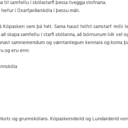
 til samfellu í skólastarfi þessa tveggja stofnana.
félag
 hefur í Öxarfjarðarskóla í þessu máli.
eldrafélags
 á Kópaskeri sem þá hét. Sama haust hófst samstarf milli l
 um foreldrafélög
að skapa samfellu í starfi skólanna, að börnunum liði vel 
drafélags
n kynnast samnemendum og væntanlegum kennara og koma þa
ðir
ru og eru enn:
unnskóla
ðir
 um skólaráð
darkots og grunnskólans. Kópaskersdeild og Lundardeild vo