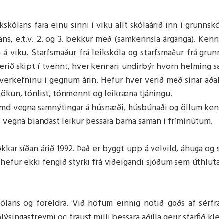
kskólans fara einu sinni í viku allt skólaárið inn í grunnsk
ns, e.t.v. 2. og 3. bekkur með (samkennsla árganga). Kenn
a á viku. Starfsmaður frá leikskóla og starfsmaður frá gru
rið skipt í tvennt, hver kennari undirbýr hvorn helming 
uverkefninu í gegnum árin. Hefur hver verið með sínar aðalá
slökun, tónlist, tónmennt og leikræna tjáningu.
kvæmd vegna samnýtingar á húsnæði, húsbúnaði og öllum k
s vegna blandast leikur þessara barna saman í frímínútum.
kkar síðan árið 1992. Það er byggt upp á velvild, áhuga og s
 hefur ekki fengið styrki frá viðeigandi sjóðum sem úthlut
kólans og foreldra. Við höfum einnig notið góðs af sérf
ingastreymi og traust milli þessara aðilla gerir starfið kle