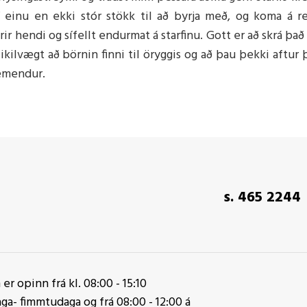
f í einu en ekki stór stökk til að byrja með, og koma á 
r hendi og sífellt endurmat á starfinu. Gott er að skrá það 
kilvægt að börnin finni til öryggis og að þau þekki aftur 
nemendur.
s. 465 2244
er opinn frá kl. 08:00 - 15:10
a- fimmtudaga og frá 08:00 - 12:00 á