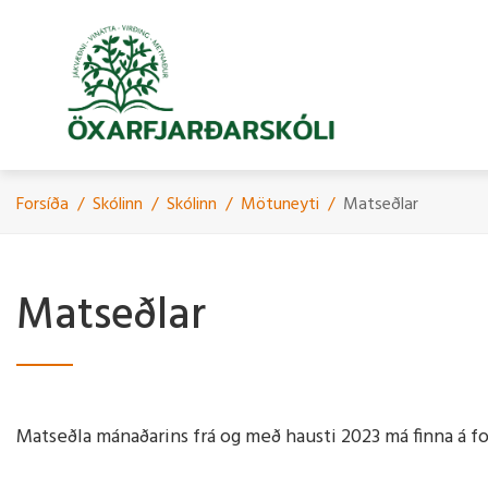
Fara
í
efni
Forsíða
/
Skólinn
/
Skólinn
/
Mötuneyti
/
Matseðlar
Skólinn & starfið
Skólinn
Fundargerðir foreldrafunda
Myndbönd
Starfsfól
Mat á skó
Handbók f
Árshátíði
Matseðlar
Stoðþjónusta
Um Skólann
Starfsman
Gæðaviðmi
Eldri árshá
Viðburðir
Skóladagatal
Gæðaviðmi
Leikskóladeildin
Námskrá
Skólanámskrá
Skólapúls
Ársskýrslur
Langtímaá
Matseðla mánaðarins frá og með hausti 2023 má finna á 
2029
Starfsáætlun
Skólaþjónusta