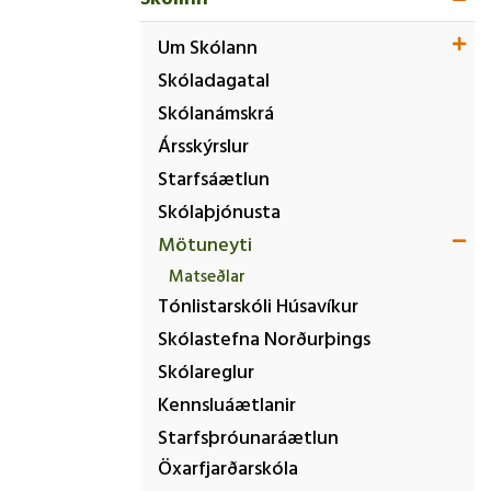
Viðbragðsáætlun vegna eineltis,
ofbeldis, kynferðislegrar og
Um Skólann
kynbundinnar áreitni starfsmanna
Skóladagatal
Jafnréttisáætlun
Skólanámskrá
Ábyrgð og skyldur aðila
Ársskýrslur
skólasamfélagsins í grunnskólum.
Starfsáætlun
Skólaþjónusta
Mötuneyti
Hagnýtar upplýsingar
Matseðlar
Hagnýtar upplýsingar
Tónlistarskóli Húsavíkur
Skólastefna Norðurþings
Skólareglur
Kennsluáætlanir
Starfsþróunaráætlun
Öxarfjarðarskóla