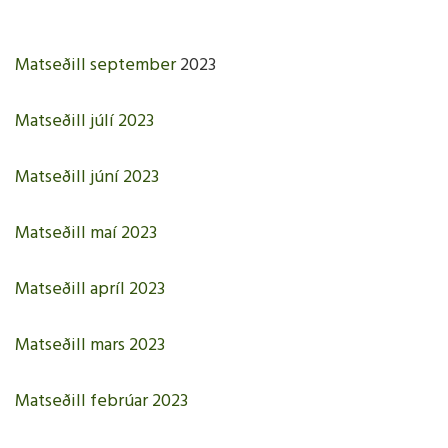
Mötuneyti
Foreldra
Tónlistarskóli Húsavíkur
Matseðill september
2023
Skólastefna Norðurþings
Stjórn for
Skólareglur
9. gr laga
Matseðill júlí 2023
Kennsluáætlanir
Lög forel
Starfsþróunaráætlun
Fundarger
Matseðill júní 2023
Öxarfjarðarskóla
Leyfi nemenda
Matseðill maí 2023
Skólaráð
Menntastefna Norðurþings
Leiðsagnarnám - foreldrar
Matseðill apríl 2023
Skólaráð
Reglur um gestakomur
Fundarger
Matseðill mars 2023
Reglugerð
Matseðill febrúar 2023