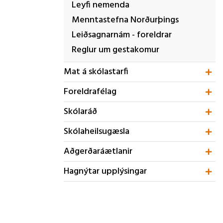
Leyfi nemenda
Menntastefna Norðurþings
Leiðsagnarnám - foreldrar
Reglur um gestakomur
Mat á skólastarfi
Foreldrafélag
Skólaráð
Skólaheilsugæsla
Aðgerðaráætlanir
Hagnýtar upplýsingar