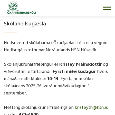
Fara
í
efni
Skólaheilsugæsla
Heilsuvernd skólabarna í Öxarfjarðarskóla er á vegum
Heilbrigðisstofnunar Norðurlands HSN Húsavík.
Skólahjúkrunarfræðingur er
Kristey Þráinsdóttir
og
viðverutími eftirfarandi:
Fyrsti miðvikudagur
hvers
mánaðar milli klukkan
10-14
. Fyrsta heimsókn
skólaársins 2025-26 verður miðvikudaginn 3.
september.
Netfang skólahjúkrunarfræðings er:
kristeyth@hsn.is
og sími
432-4800
.