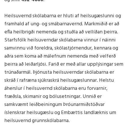
Heilsuvernd skólabarna er hluti af heilsugæslunni og
framhald af ung- og smábarnavernd. Markmiðið er að
efla heilbrigði nemenda og stuðla að vellíðan þeirra.
Starfsfólk heilsuverndar skólabarna vinnur í náinni
samvinnu við foreldra, skólastjórnendur, kennara og
aðra sem koma að málefnum nemenda með velferð
þeirra að leiðarljósi. Farið er með allar upplýsingar sem
trúnaðarmál. Þjónusta heilsuverndar skólabarna er
skráð í rafræna sjúkraskrá heilsugæslunnar. Helstu
áherslur í heilsuvernd skólabarna eru forvarnir,
fræðsla, skimanir og bólusetningar. Unnið er
samkvæmt leiðbeiningum Þróunarmiðstöðvar
íslenskrar heilsugæslu og Embættis landlæknis um
heilsuvernd grunnskólabarna.