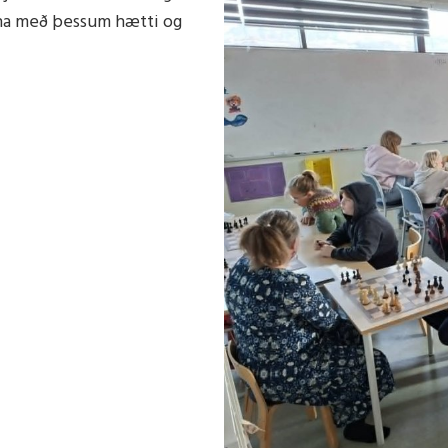
ólana með þessum hætti og
félag
eldrafélags
 um foreldrafélög
drafélags
ðir
ðir
 um skólaráð