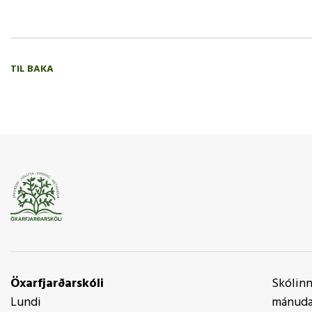
TIL BAKA
Öxarfjarðarskóli
Skólinn 
Lundi
mánudag