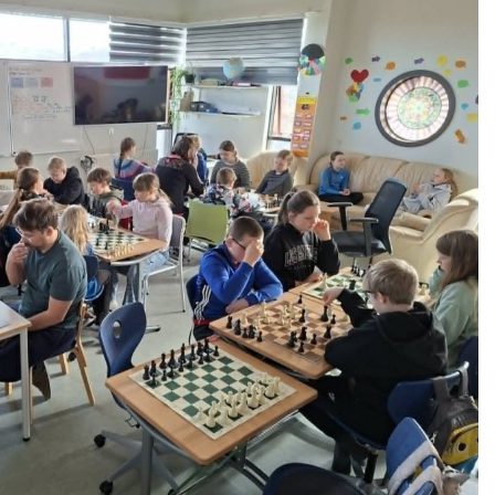
Viðbragðsáætlun vegna eineltis,
ofbeldis, kynferðislegrar og
kynbundinnar áreitni starfsmanna
Jafnréttisáætlun
Ábyrgð og skyldur aðila
skólasamfélagsins í grunnskólum.
Hagnýtar upplýsingar
Hagnýtar upplýsingar