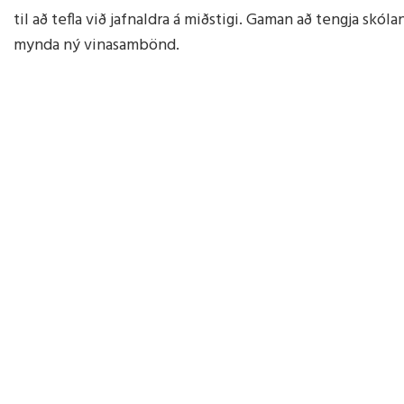
Mötuneyti
til að tefla við jafnaldra á miðstigi. Gaman að tengja sk
Foreldra
Tónlistarskóli Húsavíkur
mynda ný vinasambönd.
Skólastefna Norðurþings
Stjórn for
Skólareglur
9. gr laga
Kennsluáætlanir
Lög forel
Starfsþróunaráætlun
Fundarger
Öxarfjarðarskóla
Leyfi nemenda
Skólaráð
Menntastefna Norðurþings
Leiðsagnarnám - foreldrar
Skólaráð
Reglur um gestakomur
Fundarger
Reglugerð