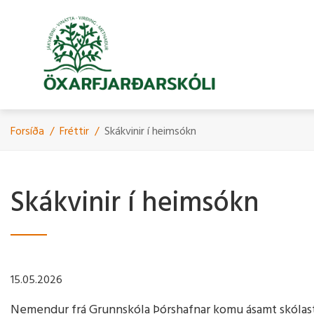
Fara
í
efni
Forsíða
/
Fréttir
/
Skákvinir í heimsókn
Skólinn & starfið
Skólinn
Fundargerðir foreldrafunda
Myndbönd
Starfsfól
Mat á skó
Handbók f
Árshátíði
Skákvinir í heimsókn
Stoðþjónusta
Um Skólann
Starfsman
Gæðaviðmi
Eldri árshá
Viðburðir
Skóladagatal
Gæðaviðmi
Leikskóladeildin
Námskrá
Skólanámskrá
Skólapúls
Ársskýrslur
Langtímaá
15.05.2026
2029
Starfsáætlun
Skólaþjónusta
Nemendur frá Grunnskóla Þórshafnar komu ásamt skólast