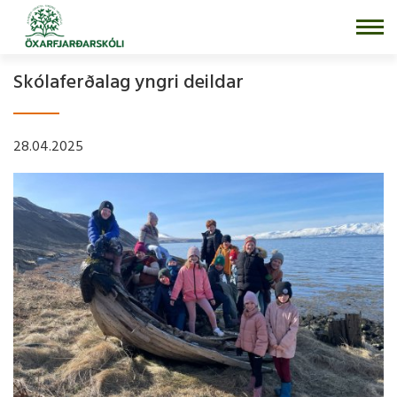
Fara
í
efni
Skólaferðalag yngri deildar
28.04.2025