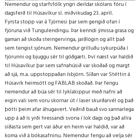
Nemendur og starfsfólk yngri deildar skólans fóru í
dagsferð til Húsavíkur sl. miðvikudag 23. apríl.
Fyrsta stopp var á Tjörnesi þar sem gengið ofan í
fjöruna við Tungulendingu. Þar kenndi ýmissa grasa og
gaman að skoða steingervinga, jarðlögin og allt það
sem tengist sjónum. Nemendur grilluðu sykurpúða í
fjörunni og bjuggu sér til góðgæti. Því næst var haldið
til Húsavíkur þar sem safnahúsið var skoðað og margt
að sjá, m.a. uppstoppaðan ísbjörn. Síðan var Stéttin á
Húsavík heimsótt og FABLAB skoðað. Þar fengu
nemendur að búa sér til lyklakippur með nafni að
eigin vali sem voru skornar út í laser skurðarvél og það
þótti þeim afar áhugavert. Veðrið bauð svo sannarlega
upp á að ís yrði hressandi svona í lok dags og það allra
síðasta sem gert var áður en heim var haldið, var að
koma við á bókasafninu. Nemendur fengu að velja sér