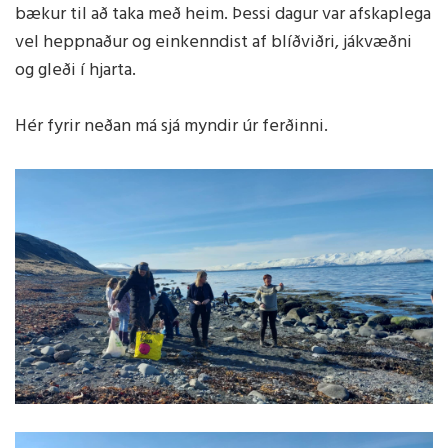
bækur til að taka með heim. Þessi dagur var afskaplega
vel heppnaður og einkenndist af blíðviðri, jákvæðni
og gleði í hjarta.
Hér fyrir neðan má sjá myndir úr ferðinni.