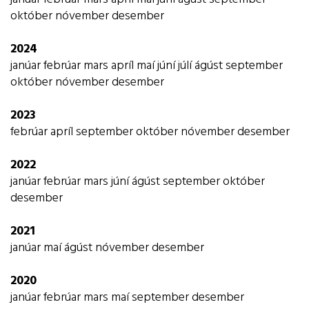
október
nóvember
desember
Myndavélin er strax komin í notkun og veitti ekki af
2024
því gömu vélarnar voru orðnar lúnar og nánast
janúar
febrúar
mars
apríl
maí
júní
júlí
ágúst
september
ónothæfar. Hitamælirinn á eftir að koma að góðum
október
nóvember
desember
notum þegar næsta veikindabylgja gengur yfir.
2023
febrúar
apríl
september
október
nóvember
desember
2022
janúar
febrúar
mars
júní
ágúst
september
október
desember
2021
janúar
maí
ágúst
nóvember
desember
2020
janúar
febrúar
mars
maí
september
desember