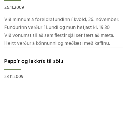
26.11.2009
Einnig erum við að lesa bókina Vefurinn hennar
Karlottu, sem fjallar um dýrin á bóndabænum og
Við minnum á foreldrafundinn í kvöld, 26. nóvember.
vináttu þeirra, í aðalhlutverki þar er köngulóin
Fundurinn verður í Lundi og mun hefjast kl. 19:30
Karlotta.
Við vonumst til að sem flestir sjái sér fært að mæta.
Heitt verður á könnunni og meðlæti með kaffinu.
Börnin hafa verið mjög áhugasöm.
Í dag fimmtudaginn 26. nóvember höfðum við svo
Pappí­r og lakkrí­s til sölu
köngulóardag þar sem börnin bökuðu köngulóarköku í
heimilisfræði og svo skreyttu þau kökurnar.
23.11.2009
Að lokum var 4. og 5. bekk boðið í heimsókn og fengu
þau fræðslu hjá 1.-3. bekk um köngulær. Að sjálfsögðu
var svo öllum boðið í köngulóarkökuveislu.
Unglingadeild skólans er komin af stað með fjáraflanir í
Afraksturinn sjáið þið svo hér
.