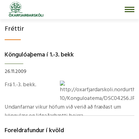
Fara
í
efni
Fréttir
Köngulóaþema í­ 1.-3. bekk
26.11.2009
Frá 1.-3. bekk.
Undanfarnar vikur höfum við verið að fræðast um
köngulær og lifnaðarhætti þeirra.
Búnir hafa verið til köngulóarvefir úr pípuhreinsurum,
Foreldrafundur í­ kvöld
bandi og pappír.