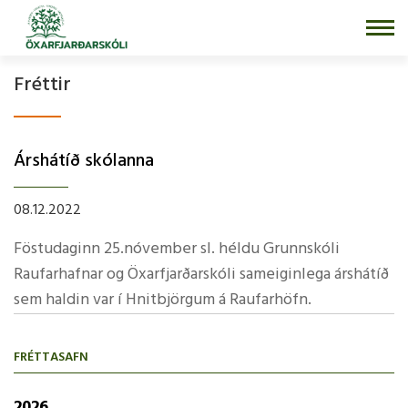
Fara
í
efni
Fréttir
Árshátí­ð skólanna
08.12.2022
Föstudaginn 25.nóvember sl. héldu Grunnskóli
Raufarhafnar og Öxarfjarðarskóli sameiginlega árshátí­ð
sem haldin var í­ Hnitbjörgum á Raufarhöfn.
FRÉTTASAFN
2026