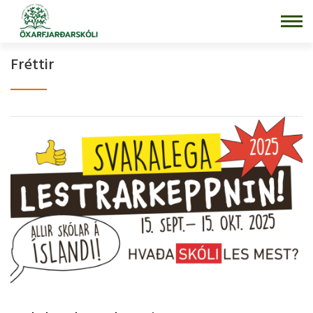
Fara
í
efni
Fréttir