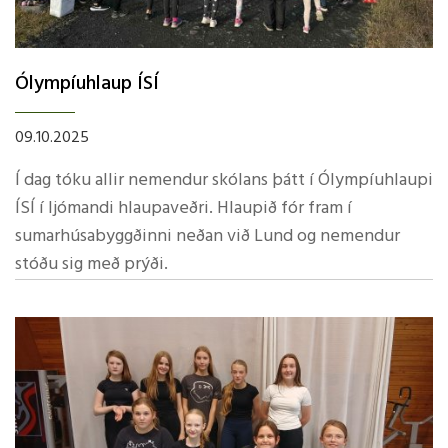
Ólympíuhlaup ÍSÍ
09.10.2025
Í dag tóku allir nemendur skólans þátt í Ólympíuhlaupi
ÍSÍ í ljómandi hlaupaveðri. Hlaupið fór fram í
sumarhúsabyggðinni neðan við Lund og nemendur
stóðu sig með prýði.