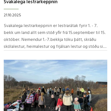
Svakalega lestrarkeppnin
21.10.2025
Svakalega lestrarkeppnin er lestrarátak fyrir 1. - 7.
bekk um land allt sem stóð yfir frá 15.september til 15.
október. Nemendur 1.-7.bekkja tóku þátt, skráðu
skólalestur, heimalestur og frjálsan lestur og stóðu sig
með miklum sóma.