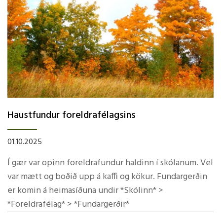
Haustfundur foreldrafélagsins
01.10.2025
Í gær var opinn foreldrafundur haldinn í skólanum. Vel
var mætt og boðið upp á kaffi og kökur. Fundargerðin
er komin á heimasíðuna undir *Skólinn* >
*Foreldrafélag* > *Fundargerðir*