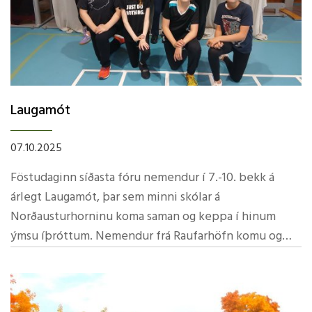
Laugamót
07.10.2025
Föstudaginn síðasta fóru nemendur í 7.-10. bekk á
árlegt Laugamót, þar sem minni skólar á
Norðausturhorninu koma saman og keppa í hinum
ýmsu íþróttum. Nemendur frá Raufarhöfn komu og
kepptu með okkur.