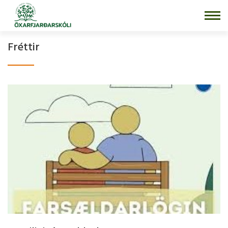
Fara
í
efni
Fréttir