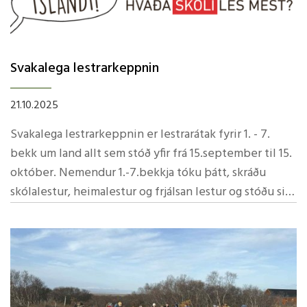
Svakalega lestrarkeppnin
21.10.2025
Svakalega lestrarkeppnin er lestrarátak fyrir 1. - 7.
bekk um land allt sem stóð yfir frá 15.september til 15.
október. Nemendur 1.-7.bekkja tóku þátt, skráðu
skólalestur, heimalestur og frjálsan lestur og stóðu sig
með miklum sóma.