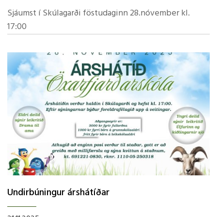
Sjáumst í Skúlagarði föstudaginn 28.nóvember kl.
17:00
Undirbúningur árshátíðar