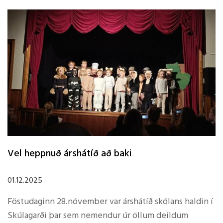
Vel heppnuð árshátíð að baki
01.12.2025
Föstudaginn 28.nóvember var árshátíð skólans haldin í
Skúlagarði þar sem nemendur úr öllum deildum