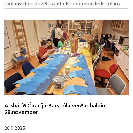
skólans stigu á svið ásamt elstu börnum leikskólans.
Árshátíð Öxarfjarðarskóla verður haldin
28.nóvember
26.11.2025