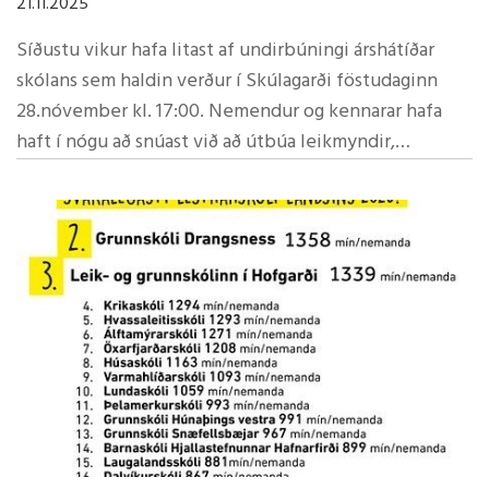
21.11.2025
Síðustu vikur hafa litast af undirbúningi árshátíðar
skólans sem haldin verður í Skúlagarði föstudaginn
28.nóvember kl. 17:00. Nemendur og kennarar hafa
haft í nógu að snúast við að útbúa leikmyndir,
leikmuni, búninga en ekki síst æfingar á textum og
lögum.