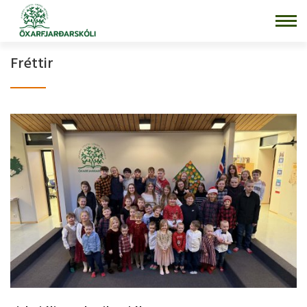
Fara
í
efni
Fréttir