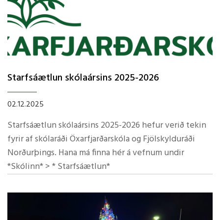
Starfsáætlun skólaársins 2025-2026
02.12.2025
Starfsáætlun skólaársins 2025-2026 hefur verið tekin
fyrir af skólaráði Öxarfjarðarskóla og Fjölskylduráði
Norðurþings. Hana má finna hér á vefnum undir
*Skólinn* > * Starfsáætlun*