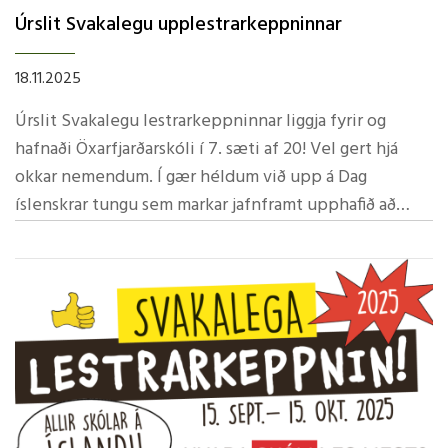
Úrslit Svakalegu upplestrarkeppninnar
18.11.2025
Úrslit Svakalegu lestrarkeppninnar liggja fyrir og
hafnaði Öxarfjarðarskóli í 7. sæti af 20! Vel gert hjá
okkar nemendum. Í gær héldum við upp á Dag
íslenskrar tungu sem markar jafnframt upphafið að
æfingum á vönduðum upplestri í takti við Stóru
upplestrarkeppnina. Við munum síðan halda okkar
eigin uppskeruhátíð á vordögum.