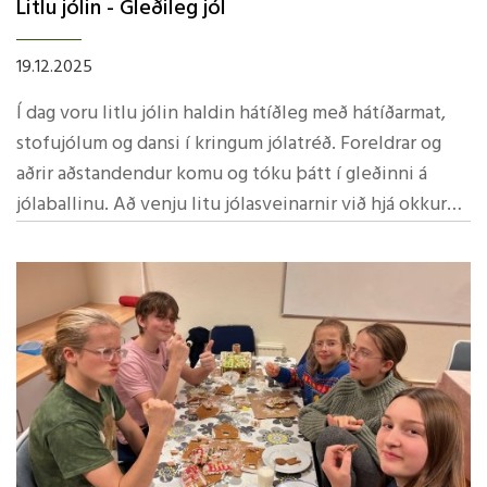
Litlu jólin - Gleðileg jól
19.12.2025
Í dag voru litlu jólin haldin hátíðleg með hátíðarmat,
stofujólum og dansi í kringum jólatréð. Foreldrar og
aðrir aðstandendur komu og tóku þátt í gleðinni á
jólaballinu. Að venju litu jólasveinarnir við hjá okkur
og vöktu kátínu ungra sem aldinna.