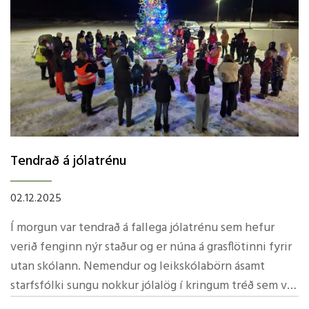
Tendrað á jólatrénu
02.12.2025
Í morgun var tendrað á fallega jólatrénu sem hefur
verið fenginn nýr staður og er núna á grasflötinni fyrir
utan skólann. Nemendur og leikskólabörn ásamt
starfsfólki sungu nokkur jólalög í kringum tréð sem var
hressandi í morgunsárið.