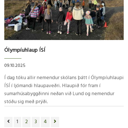
Ólympíuhlaup ÍSÍ
09.10.2025
Í dag tóku allir nemendur skólans þátt í Ólympíuhlaupi
ÍSÍ í ljómandi hlaupaveðri. Hlaupið fór fram í
sumarhúsabyggðinni neðan við Lund og nemendur
stóðu sig með prýði.
1
2
3
4