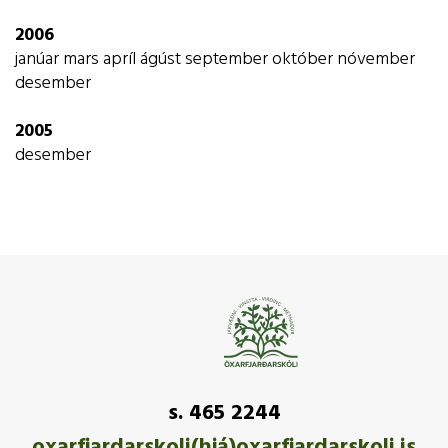
2006
janúar
mars
apríl
ágúst
september
október
nóvember
desember
2005
desember
s. 465 2244
oxarfjardarskoli(hjá)oxarfjardarskoli.is