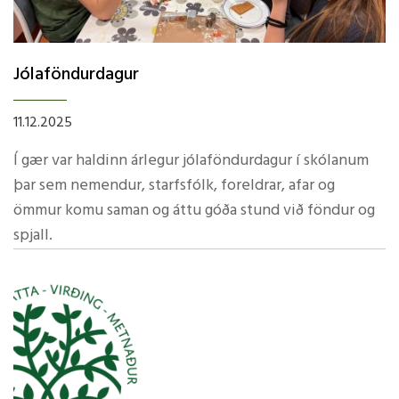
Jólaföndurdagur
11.12.2025
Í gær var haldinn árlegur jólaföndurdagur í skólanum
þar sem nemendur, starfsfólk, foreldrar, afar og
ömmur komu saman og áttu góða stund við föndur og
spjall.