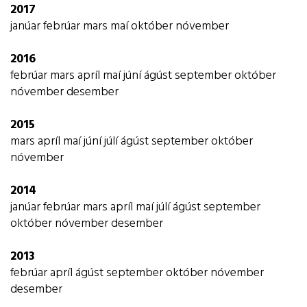
aldri sjálfsprottin leið til náms og þroska. Höfum
2017
leikinn með, það eflir bæði huga og hönd. Kveðja, GSK
janúar
febrúar
mars
maí
október
nóvember
2016
febrúar
mars
apríl
maí
júní
ágúst
september
október
nóvember
desember
2015
mars
apríl
maí
júní
júlí
ágúst
september
október
nóvember
2014
janúar
febrúar
mars
apríl
maí
júlí
ágúst
september
október
nóvember
desember
2013
febrúar
apríl
ágúst
september
október
nóvember
desember