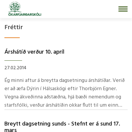
Fara
í
efni
Fréttir
Árshátí­ð verður 10. aprí­l
27.02.2014
Ég minni aftur á breytta dagsetningu árshátí­ðar. Verið
er að æfa Dýrin í­ Hálsaskógi eftir Thorbjörn Egner.
Vegna ákveðinna aðstæðna, hjá bæði nemendum og
starfsfólki, verður árshátí­ðin okkar flutt til um einn
dag. Árshátí­ðin verður fimmtudaginn 10. aprí­l í­ stað
þess 11. Vonandi kemur það ekki að sök. Kveðja, GSK
Breytt dagsetning sunds - Stefnt er á sund 17.
mars