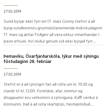
27.02.2014
Sund byrjar ekki fyrr en 17. mars Conny stefnir á að
byrja sundkennslu grunnskólanemenda miðvikudaginn
17. mars og ætlar Friðgeir að vera okkur innanhandar í­
þeim efnum. Því­ miður getum við ekki byrjað fyrr
vegna ákveðinna aðstæðna. Við stefnum einnig á, í­
samráði við Kristí­nu, að leikskólabörn komist einnig í­
Þemaviku, Öxarfjarðarskóla, lýkur með sýningu
sund, en reynum að velja stað og stund upp á veður og
föstudaginn 28. febrúar
hita að gera. Kveðja, GSK
27.02.2014
Stefnt er á að sýningin fari að rúlla um kl. 10:30 og
standi til kl. 12:00. Foreldrar, afar, ömmur og
áhugasamir eru velkomnir á sýninguna. Kaffi verður á
könnunni. Það á að sýna skartgripi, heimasmí­ðuð