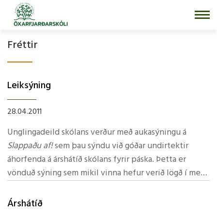
Fara
í
efni
Fréttir
Leiksýning
28.04.2011
Unglingadeild skólans verður með aukasýningu á
Slappaðu af!
sem þau sýndu við góðar undirtektir
áhorfenda á árshátíð skólans fyrir páska. Þetta er
vönduð sýning sem mikil vinna hefur verið lögð í með
söng og dansatriðum. Lifandi tónlistarflutningur er
með sönglögum og er hann í höndum
Þetta er bráðskemmtileg sýning sem enginn ætti að
Árshátí­ð
hljómsveitarinnar Legó.
láta fram hjá sér fara.