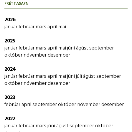
FRÉTTASAFN
Lundi, sunnudaginn 3. apríl kl. 16:00. Veglegir vinningar eru í
boði og vonumst við til að sjá sem flesta.
2026
janúar
febrúar
mars
apríl
maí
Í hléi verða seldar léttar veitingar.
Aukasýning með leikriti unglingadeildar verður eftir
Spjaldið kostar 500kr
2025
páska. Stefnt er á að hún verði föstudagskvöldið 29.
janúar
febrúar
mars
apríl
maí
júní
ágúst
september
apríl.
október
nóvember
desember
Styrktaraðilar bingósins eru:
Sjoppa verður á staðnum þar sem í hléi verður hægt
2024
að kaupa sælgæti, gos og kaffi.
janúar
febrúar
mars
apríl
maí
júní
júlí
ágúst
september
Miðaverð fullorðnir: 1500 kr.
október
nóvember
desember
Miðaverð fyrir börn á
2023
grunnskólaaldri er 1000 kr.
febrúar
apríl
september
október
nóvember
desember
Silfurstjarnan
Frítt inn fyrir börn á leikskólaaldri
2022
Athugið að ekki er hægt að greiða með kortum.
janúar
febrúar
mars
júní
ágúst
september
október