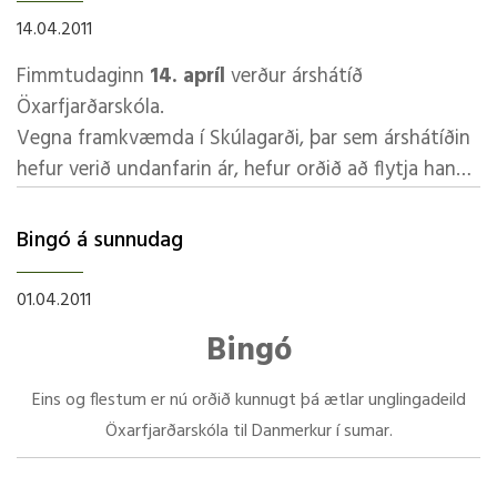
14.04.2011
Sýningin verður föstudaginn 29. apríl kl 20:00 í
Fimmtudaginn
14. apríl
verður árshátíð
íþróttahúsinu í Lundi.
Öxarfjarðarskóla.
Vegna framkvæmda í Skúlagarði, þar sem árshátíðin
Miðaverð er:
hefur verið undanfarin ár, hefur orðið að flytja hana
1.500 fyrir 16 ára og eldri
og verður hún haldin í
íþróttahúsinu í Lundi
.
1.000 fyrir börn á grunnskólaaldri
Dagskrá:
Bingó á sunnudag
Frítt inn fyrir yngri börn
1.-4. bekkur sýna leikritið
Svínahirðinn
eftir Björgu
01.04.2011
Í hléi verður opin sjoppa.
Árnadóttur.
5.-7. bekkur sýna leikritið
Herramennina
eftir Önnu
Bingó
Athugið að ekki er hægt að greiða með kortum.
Jórunni Stefánsdóttur.
8.-10. bekkur sýna svo leikritið
Slappaðu af!
eftir
Eins og flestum er nú orðið kunnugt þá ætlar unglingadeild
Felix Bergson.
Öxarfjarðarskóla til Danmerkur í sumar.
Dagskráin hefst kl. 19:30.
Til styrktar ferðinni ætlum við að halda bingó í skólahúsinu í