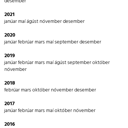
Starfsfólk og nemendur Öxarfjarðarskóla
desember
2021
janúar
maí
ágúst
nóvember
desember
2020
janúar
febrúar
mars
maí
september
desember
2019
janúar
febrúar
mars
maí
ágúst
september
október
nóvember
2018
febrúar
mars
október
nóvember
desember
2017
janúar
febrúar
mars
maí
október
nóvember
2016