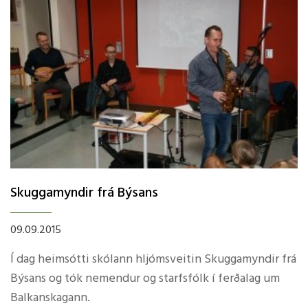
Skuggamyndir frá Býsans
09.09.2015
Í dag heimsótti skólann hljómsveitin Skuggamyndir frá
Býsans og tók nemendur og starfsfólk í­ ferðalag um
Balkanskagann.