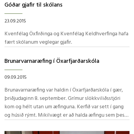
Samfélag, fjölskylda og tækni er vakningarátak um
Góðar gjafir til skólans
örugga tækninotkun barna og unglinga á Íslandi.
Verkefnið er hluti af Safer Internet Action Plan,
23.09.2015
aðgerðaáætlun Evrópusambandsins um öruggari
Kvenfélag Öxfirðinga og Kvenfélag Keldhverfinga hafa
netnotkun og er styrkt af ESB Á þessum vef ; saft.is er
fært skólanum veglegar gjafir.
að finna heilræði fyrir foreldra og leiðbeiningar um
örugga netnotkun barna. Kær kveðja, Guðrún S. K.
Brunarvarnaræfing í­ Öxarfjarðarskóla
09.09.2015
Brunavarnaræfing var haldin í­ Öxarfjarðarskóla í­ gær,
þriðjudaginn 8. september. Grí­mur slökkviliðsstjóri
kom og hélt utan um æfinguna. Kerfið var sett í­ gang
og húsið rýmt. Mikilvægt er að halda æfingu sem þessa
a.m.k. tvisvar á ári og slí­pa af vankanta. GSK