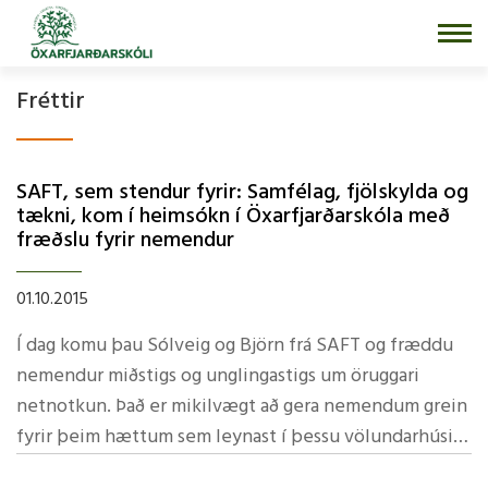
Fara
í
efni
Fréttir
SAFT, sem stendur fyrir: Samfélag, fjölskylda og
tækni, kom í­ heimsókn í­ Öxarfjarðarskóla með
fræðslu fyrir nemendur
01.10.2015
Í dag komu þau Sólveig og Björn frá SAFT og fræddu
nemendur miðstigs og unglingastigs um öruggari
netnotkun. Það er mikilvægt að gera nemendum grein
fyrir þeim hættum sem leynast í­ þessu völundarhúsi
tækninnar, því­ auðvelt er að villast þar. SAFT -