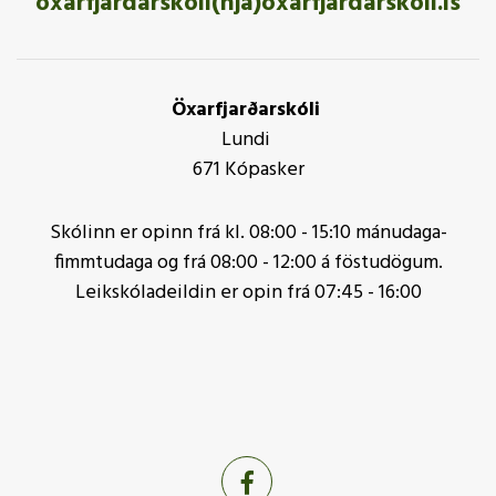
oxarfjardarskoli(hjá)oxarfjardarskoli.is
Öxarfjarðarskóli
Lundi
671 Kópasker
Skólinn er opinn frá kl. 08:00 - 15:10 mánudaga-
fimmtudaga og frá 08:00 - 12:00 á föstudögum.
Leikskóladeildin er opin frá 07:45 - 16:00