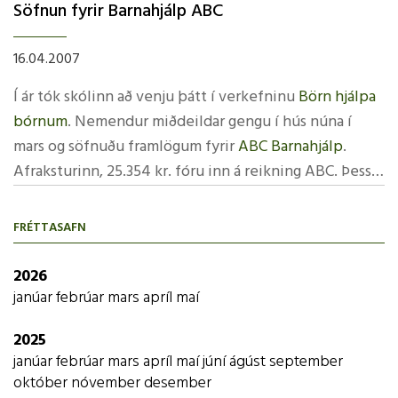
Aðalbjörn, Baldur, Friðbjörn, Kristveig og Íris úr
Myndir frá opnuninni eru hér.
Söfnun fyrir Barnahjálp ABC
unglingadeild fóru með ýmsa texta um þjóðgarðinn og
sögðu frá þjóðgarðsskólaverkefninu. Síðan klipptu
16.04.2007
Hlynur Aðalsteins, Lillý Óla og Bjarni Þór, ásamt
Í ár tók skólinn að venju þátt í verkefninu
Börn hjálpa
umhverfisráðherra, á borðann inn í "hlöðuna" þar sem
bórnum
. Nemendur miðdeildar gengu í hús núna í
sýningin er.
mars og söfnuðu framlögum fyrir
ABC Barnahjálp
.
Afraksturinn, 25.354 kr. fóru inn á reikning ABC. Þessir
peningar eiga eftir að koma sér vel fyrir munaðarlaus
og þurfandi börn í Pakistan, Kenya og Úganda.
FRÉTTASAFN
2026
janúar
febrúar
mars
apríl
maí
2025
janúar
febrúar
mars
apríl
maí
júní
ágúst
september
október
nóvember
desember