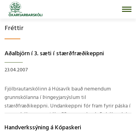
Fara
í
efni
Fréttir
Aðalbjörn í­ 3. sæti í­ stærðfræðikeppni
23.04.2007
Fjölbrautarskólinn á Húsavík bauð nemendum
grunnskólanna í Þingeyjarsýslum til
stærðfræðikeppni. Undankeppni fór fram fyrir páska í
grunnskólunum og tóku 29 nemendur úr 5 skólum þátt
í henni. Sl. laugardag kepptu 10 efstu úr
Handverkssýning á Kópaskeri
undankeppninni til úrslita í FSH. Við áttum þarna tvo