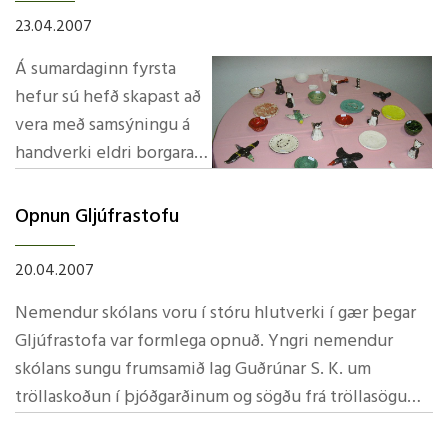
fulltrúa, þau Aðalbjörn og Ke. Aðalbjörn náði þeim
23.04.2007
frábæra árangri að verða í 3. sæti. Við erum ákaflega
stolt af honum og óskum honum til hamingju með
Á sumardaginn fyrsta
árangurinn.
hefur sú hefð skapast að
vera með samsýningu á
handverki eldri borgara
af svæðinu og nemenda
við skólann á Kópaskeri.
Síðast liðinn fimmtudag var sýning á verkunum og var
Opnun Gljúfrastofu
Erla Kristinsdóttir á heiðurinn af þessu framtaki og
margt glæsilegra hluta að sjá. Komu fjölmargir að líta á
hefur sýningin alltaf verið hin veglegasta.
afrakstur vetrarins og þáðu kaffi og meðlæti sem var í
20.04.2007
boði foreldrafélags Öxarfjarðarskóla, verslunarinnar
Nemendur skólans voru í stóru hlutverki í gær þegar
Bakka og Íslensk-Ameríska.
Gljúfrastofa var formlega opnuð. Yngri nemendur
Myndir af munum eru hér
og vonandi bætast bráðlega
skólans sungu frumsamið lag Guðrúnar S. K. um
við fleiri myndir af verkum eldri borgaranna og frá
tröllaskoðun í þjóðgarðinum og sögðu frá tröllasögum
sýningunni sjálfri.
sínum og tröllunum sem þau gerðu úr steinum. Einar,