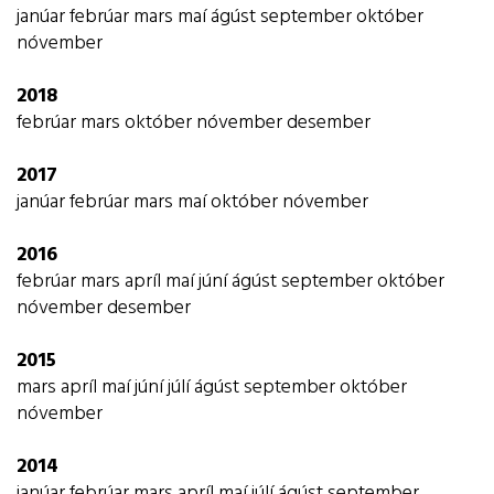
janúar
febrúar
mars
maí
ágúst
september
október
nóvember
2018
febrúar
mars
október
nóvember
desember
2017
janúar
febrúar
mars
maí
október
nóvember
2016
febrúar
mars
apríl
maí
júní
ágúst
september
október
nóvember
desember
2015
mars
apríl
maí
júní
júlí
ágúst
september
október
nóvember
2014
janúar
febrúar
mars
apríl
maí
júlí
ágúst
september