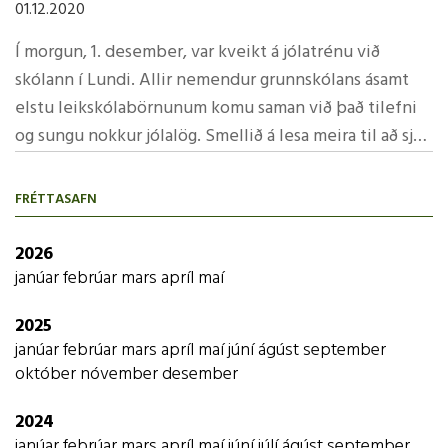
01.12.2020
Í morgun, 1. desember, var kveikt á jólatrénu við
skólann í­ Lundi. Allir nemendur grunnskólans ásamt
elstu leikskólabörnunum komu saman við það tilefni
og sungu nokkur jólalög. Smellið á lesa meira til að sjá
mynd sem tekin var í­ morgun.
FRÉTTASAFN
2026
janúar
febrúar
mars
apríl
maí
2025
janúar
febrúar
mars
apríl
maí
júní
ágúst
september
október
nóvember
desember
2024
janúar
febrúar
mars
apríl
maí
júní
júlí
ágúst
september