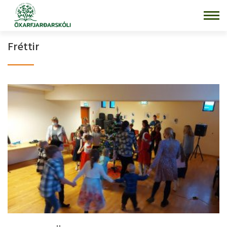
Fara
í
efni
Fréttir