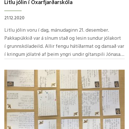
Litlu jólin í­ Öxarfjarðarskóla
21.12.2020
Litlu jólin voru í­ dag, mánudaginn 21. desember.
Pakkapúkkið var á sí­num stað og lesin sundur jólakort
í­ grunnskóladeild. Allir fengu hátí­ðarmat og dansað var
í­ kringum jólatré af þeim yngri undir gí­tarspili Jónasar
Þórs sem keyrði áfram sönginn. Jólamálsverður var
hólfaskiptur. Stigin fjögur borðuðu hátí­ðamat, sem
þær Hulda og Fljóða reiddu fram, hvert fyrir sig.
Gluggagægir kom öllum að óvörum þegar hann
gægðist á gluggann hjá nemendum og skildi eftir
mandarí­nur. Leikskóladeildin á Kópaskeri fékk hátí­
ðamat úr Stóru Mörk, þær systur Anna Lára og Alda
framreiddu hátí­ðamat fyrir nemendur og starfsfólk á
Kópaskersdeild. Veikindi settu svip sinn á daginn þar,