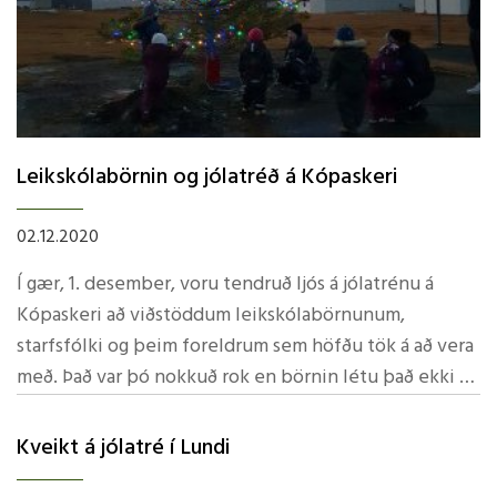
Munirnir eru sí­ðan eru prentaðir út, m.a. jólagjafir.
Spennandi! Góð og gild gamaldags kort urðu til sem
send verða til ýmissa mótakenda sem eflaust verða
glaðir að fá handskrifaðar jólakveðjur. Nemendur
skrifuðu fallegar jólakveðjur á póstkort. Samtals sendu
þeir kort til 6 landa: Þýskalands, Sví­þjóðar, Slóvakí­u,
Leikskólabörnin og jólatréð á Kópaskeri
Danmerkur, Spánar og auðvitað Íslands. Hlýlegt og
gefandi verkefni leitt af Christoph og Vigdí­si. Einnig
02.12.2020
voru unnir skemmtilegir jólasveinar undir leiðsögn
Í gær, 1. desember, voru tendruð ljós á jólatrénu á
Jónasar og Connýar. Á Kópaskeri hafa verið föndraðir
Kópaskeri að viðstöddum leikskólabörnunum,
ýmsir skemmtilegir munir af nemendum og starfsfólki.
starfsfólki og þeim foreldrum sem höfðu tök á að vera
með. Það var þó nokkuð rok en börnin létu það ekki á
sig fá og glöddust við tréð.
Kveikt á jólatré í­ Lundi