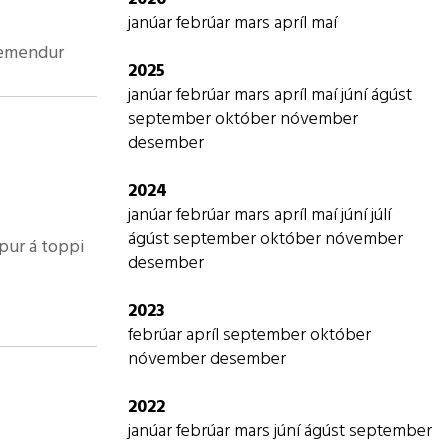
Viðbragðsáætlun vegna eineltis,
janúar
febrúar
mars
apríl
maí
ofbeldis, kynferðislegrar og
 nemendur
2025
kynbundinnar áreitni starfsmanna
janúar
febrúar
mars
apríl
maí
júní
ágúst
Jafnréttisáætlun
september
október
nóvember
Ábyrgð og skyldur aðila
desember
skólasamfélagsins í grunnskólum.
2024
janúar
febrúar
mars
apríl
maí
júní
júlí
Hagnýtar upplýsingar
ágúst
september
október
nóvember
desember
Hagnýtar upplýsingar
2023
febrúar
apríl
september
október
nóvember
desember
ssu. Þau
2022
janúar
febrúar
mars
júní
ágúst
september