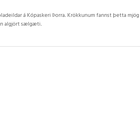
kóladeildar á Kópaskeri Þorra. Krökkunum fannst þetta mjö
n algjört sælgæti.