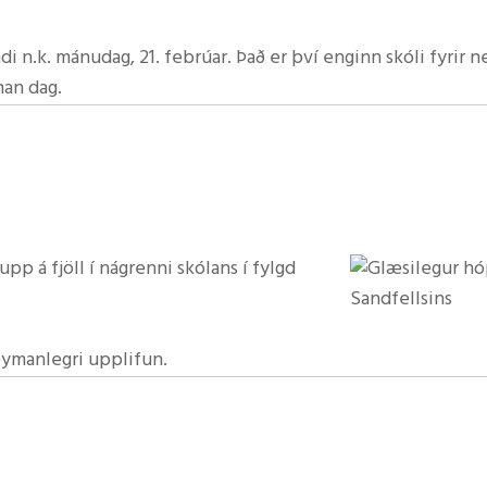
félag
di n.k. mánudag, 21. febrúar. Það er því enginn skóli fyrir
eldrafélags
nan dag.
 um foreldrafélög
drafélags
ðir
upp á fjöll í nágrenni skólans í fylgd
ðir
eymanlegri upplifun.
 um skólaráð
og einstaklega ánægjulegt að sjá hvað þau höfðu gaman af þe
m sigrum.