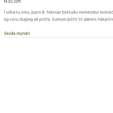
14.02.2011
Smellið á lesa meira til að sjá ferðasöguna.
Í síðustu viku, þann 8. febrúar blótuðu nemendur leiks
og voru dugleg að prófa. Sumum þótti til dæmis hákarlin
Myndir frá Þverárhyrnu
Skoða myndir
Myndir frá Sandfelli