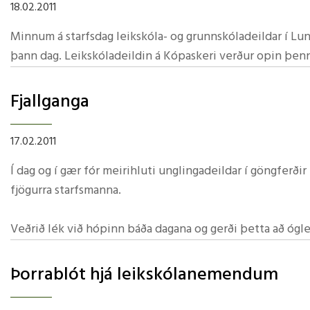
18.02.2011
Mötuneyti
Foreldra
Tónlistarskóli Húsavíkur
Minnum á starfsdag leikskóla- og grunnskóladeildar í Lun
Skólastefna Norðurþings
Stjórn for
þann dag. Leikskóladeildin á Kópaskeri verður opin þen
Skólareglur
9. gr laga
Kennsluáætlanir
Lög forel
Fjallganga
Starfsþróunaráætlun
Fundarger
Öxarfjarðarskóla
17.02.2011
Leyfi nemenda
Skólaráð
Í dag og í gær fór meirihluti unglingadeildar í göngferðir 
Menntastefna Norðurþings
fjögurra starfsmanna.
Leiðsagnarnám - foreldrar
Skólaráð
Reglur um gestakomur
Fundarger
Veðrið lék við hópinn báða dagana og gerði þetta að ógl
Reglugerð
Krakkarnir stóðu sig allir ótrúlega vel í þessum ferðum 
Þorrablót hjá leikskólanemendum
geta verið stolt af sér yfir góðum árangri og persónulegu