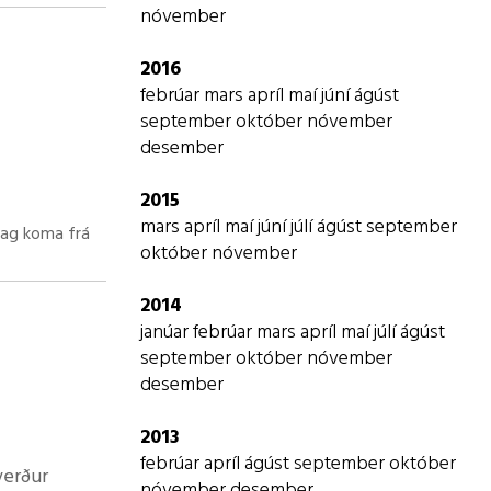
nóvember
amt fleiri
2016
febrúar
mars
apríl
maí
júní
ágúst
september
október
nóvember
mar á
desember
2015
mars
apríl
maí
júní
júlí
ágúst
september
 dag koma frá
október
nóvember
2014
. ágúst.
janúar
febrúar
mars
apríl
maí
júlí
ágúst
september
október
nóvember
g Ásta.
desember
ta lengda
2013
febrúar
apríl
ágúst
september
október
verður
nóvember
desember