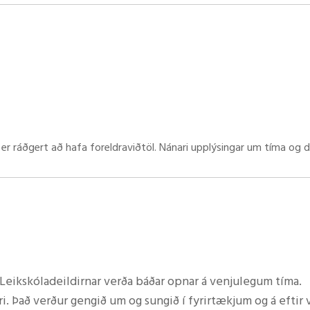
ngu milli fyrirtækja en Ásta Helga Viðar leiddi gönguna ás
afa ekki borist myndir frá grunnskólanemum, ef einhver lu
s er ráðgert að hafa foreldraviðtöl. Nánari upplýsingar um tíma og
mar. Sumarlokun verður, hjá báðum deildum, frá og með 11. Júlí til 15
 Lára Björk og Ágústa. Starfsfólk á Kópaskeri verða þær Aðalbjörg o
tíð Öxarfjarðarskóla nálgast nú óðfluga. Ákveðið hefur verið að no
Leikskóladeildirnar verða báðar opnar á venjulegum tíma.
að næsta tímabils af þeirri ákvörðun.
. Það verður gengið um og sungið í fyrirtækjum og á eftir 