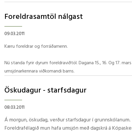
Grunnskólanemendur hittust við búðina á Kópaskeri og ge
Foreldrasamtöl nálgast
foreldrum og Björn Leifsson þandi nikkuna að venju.
09.03.2011
Hér má skoða myndir frá leikskólabörnum
en vefstjóra h
myndum þá væru þær vel þegnar.
Kæru foreldrar og forráðamenn.
Nú standa fyrir dyrum foreldraviðtöl. Dagana 15., 16. Og 17. mar
umsjónarkennara viðkomandi barns.
Báðar leikskóladeildirnar, í Lundi og á Kópaskeri, verða opnar í su
Öskudagur - starfsdagur
Starfsfólk við leikskóladeild Lundar í sumar verða þær Silja Rún,
08.03.2011
Í lok þessarar viku fá nemendur nýtt valblað með sér heim. Árshá
Á morgun, öskudag, verður starfsdagur í grunnskólanum. 
viðveru að miklu leyti í leikæfingar og undirbúning og litast valbl
Foreldrafélagið mun hafa umsjón með dagskrá á Kópaskeri