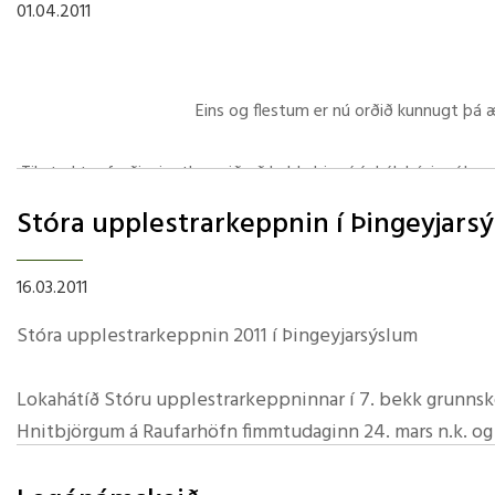
01.04.2011
Mötuneyti
Foreldra
Tónlistarskóli Húsavíkur
Skólastefna Norðurþings
Stjórn for
Eins og flestum er nú orðið kunnugt þá æ
Skólareglur
9. gr laga
Kennsluáætlanir
Lög forel
Til styrktar ferðinni ætlum við að halda bingó í skólahúsinu í Lund
Starfsþróunaráætlun
Fundarger
Öxarfjarðarskóla
Stóra upplestrarkeppnin í­ Þingeyjars
Leyfi nemenda
Í hléi ve
Skólaráð
Menntastefna Norðurþings
16.03.2011
Sp
Leiðsagnarnám - foreldrar
Skólaráð
Stóra upplestrarkeppnin 2011 í Þingeyjarsýslum
Reglur um gestakomur
Fundarger
Styrktaraðilar bingósins eru:
Reglugerð
Lokahátíð Stóru upplestrarkeppninnar í 7. bekk grunnskó
Hnitbjörgum á Raufarhöfn fimmtudaginn 24. mars n.k. og 
Keppendur eru nemendur úr 7. bekk Öxarfjarðarskóla, Gr