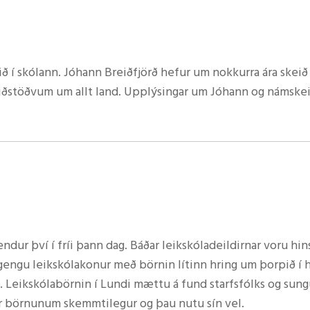
lfurstjarnan
óla í Suður-Þingeyjarsýslu verður haldin í Salnum í Miðhv
alækjarskóla, Litlulaugaskóla og Reykjahlíðarskóla.
 í skólann. Jóhann Breiðfjörð hefur um nokkurra ára skeið
ðstöðvum um allt land. Upplýsingar um Jóhann og námskei
skólunum á svæðinu og flytja tónlist. Foreldrar og aðrir ve
ndurnir hafa fram að færa.
i en hópnum var skipt í tvennt, 1.-7. bekkur og 8.-10. bekk
msuðu í mörgum kössum fullum af kubbum, tannhjólum, lo
em sumir misstu sig á kaf í hönnun og smíði úr kubbunum.
gum sem Jóhann kom með og gátu menn byggt eftir teikning
ur því í fríi þann dag. Báðar leikskóladeildirnar voru hin
 voru vélmenni sem gátu gengið á fjórum fótum, fjórhjóladr
ngu leikskólakonur með börnin lítinn hring um þorpið í hr
. Leikskólabörnin í Lundi
mættu á fund starfsfólks og sung
r börnunum skemmtilegur og þau nutu sín vel.