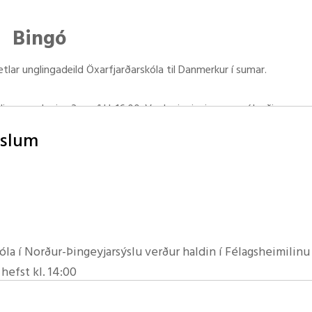
félag
Bingó
eldrafélags
tlar unglingadeild Öxarfjarðarskóla til Danmerkur í sumar.
 um foreldrafélög
drafélags
i, sunnudaginn 3. apríl kl. 16:00. Veglegir vinningar eru í boði og von
ðir
sjá sem flesta.
ýslum
rða seldar léttar veitingar.
jaldið kostar 500kr
ðir
 um skólaráð
la í Norður-Þingeyjarsýslu verður haldin í Félagsheimilinu
hefst kl. 14:00
unnskóla Raufarhafnar, Svalbarðsskóla, Grunnskóla Þórsha