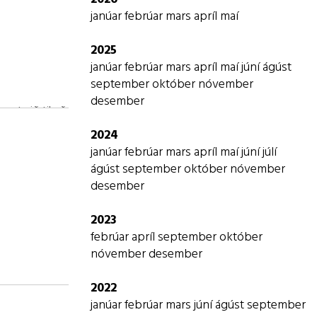
Viðbragðsáætlun vegna eineltis,
janúar
febrúar
mars
apríl
maí
ofbeldis, kynferðislegrar og
2025
kynbundinnar áreitni starfsmanna
janúar
febrúar
mars
apríl
maí
júní
ágúst
Jafnréttisáætlun
september
október
nóvember
Ábyrgð og skyldur aðila
desember
skólasamfélagsins í grunnskólum.
umst við til að
2024
janúar
febrúar
mars
apríl
maí
júní
júlí
Hagnýtar upplýsingar
ágúst
september
október
nóvember
desember
Hagnýtar upplýsingar
2023
febrúar
apríl
september
október
nóvember
desember
2022
fnar og
janúar
febrúar
mars
júní
ágúst
september