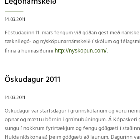
Legónámskeið
Grunnskóla Bakkafjarðar.
Si
Lokahátíð Stóru upplestrarkeppninnar í 7. bekk grunnsk
14.03.2011
Húsavík föstudaginn 25. mars n.k. og hefst kl. 14:00
Keppendur eru nemendur úr 7. bekk Borgarhólsskóla, Hafr
Föstudaginn 11. mars fengum við góðan gest með námskeið
tæknilegó- og nýsköpunarnámskeið í skólum og félagsmi
Á milli upplestraratriða koma fram nemendur úr Tónlistar
finna á heimasíðunni
http://nyskopun.com/
.
skólanna eru hvattir til að koma og hlýða á það sem neme
Allir nemendur 1.-10. bekkjar fengu 80 mínútur hjá Jóhann
Fh. Undirbúningsnefndar
áhugi og vinnusemi var meðal nemenda þar sem þau grö
Öskudagur 2011
Sigurður Aðalgeirsson
dekkjum o.fl. Áhuginn var ekki síðri meðal starfsmanna s
Skólaþjónustu Norðurþings
14.03.2011
Alls voru þar um 100 kg af kubbum og fullt af teiknin
Öskudagur var starfsdagur í grunnskólanum og voru nemend
gert eitthvað eftir eigin hönnun. Meðal þess sem varð til
opnar og mættu börnin í grrímubúningum. Á Kópaskeri ge
og griparmar.
sungu í nokkrum fyrirtækjum og fengu góðgæti í staðinn
Hulda ráðskona að þeim góðgæti að launum. Dagurinn va
Myndir eru hér