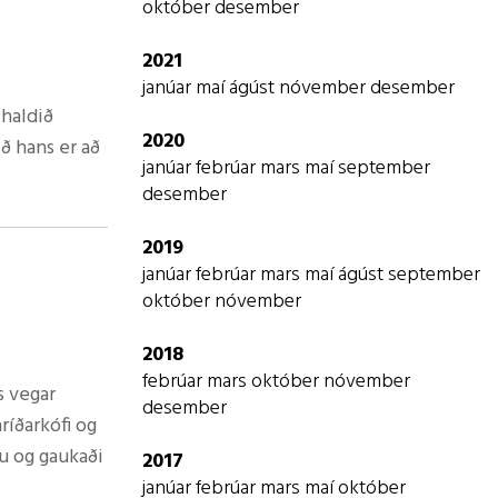
október
desember
2021
ammi
janúar
maí
ágúst
nóvember
desember
 haldið
2020
ð hans er að
lunnarar
janúar
febrúar
mars
maí
september
desember
ur. Mikill
2019
janúar
febrúar
mars
maí
ágúst
september
fttjökkum,
október
nóvember
2018
um hans eða
febrúar
mars
október
nóvember
s vegar
ifnir bílar
desember
íðarkófi og
u og gaukaði
2017
janúar
febrúar
mars
maí
október