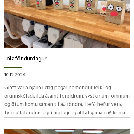
Jólaföndurdagur
10.12.2024
Glatt var á hjalla í dag þegar nemendur leik- og
grunnskóladeilda ásamt foreldrum, systkinum, ömmum
og öfum komu saman til að föndra. Hefð hefur verið
fyrir jólaföndurdegi í áratugi og alltaf gaman að koma
saman, hlusta á jólalög og fá réttu stemninguna með
því að búa til skemmtilega hluti. Að venju var boðið