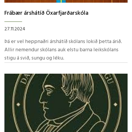
Frábær árshátíð Öxarfjarðarskóla
27.11.2024
Þá er vel heppnaðri árshátíð skólans lokið þetta árið.
Allir nemendur skólans auk elstu barna leikskólans
stigu á svið, sungu og léku.