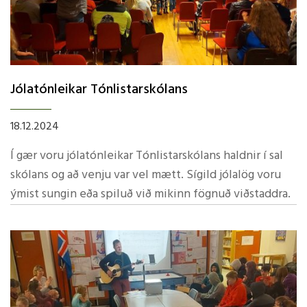
Jólatónleikar Tónlistarskólans
18.12.2024
Í gær voru jólatónleikar Tónlistarskólans haldnir í sal
skólans og að venju var vel mætt. Sígild jólalög voru
ýmist sungin eða spiluð við mikinn fögnuð viðstaddra.