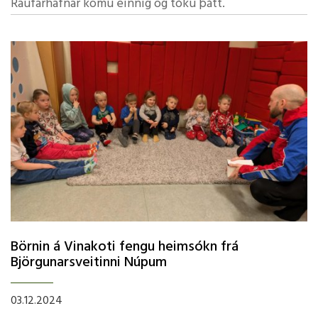
Raufarhafnar komu einnig og tóku þátt.
Börnin á Vinakoti fengu heimsókn frá
Björgunarsveitinni Núpum
03.12.2024