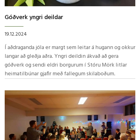
Góðverk yngri deildar
19.12.2024
Í aðdraganda jóla er margt sem leitar á hugann og okkur
langar að gleðja aðra. Yngri deildin ákvað að gera
góðverk og sendi eldri borgurum í Stóru Mörk litlar
heimatilbúnar gjafir með fallegum skilaboðum.