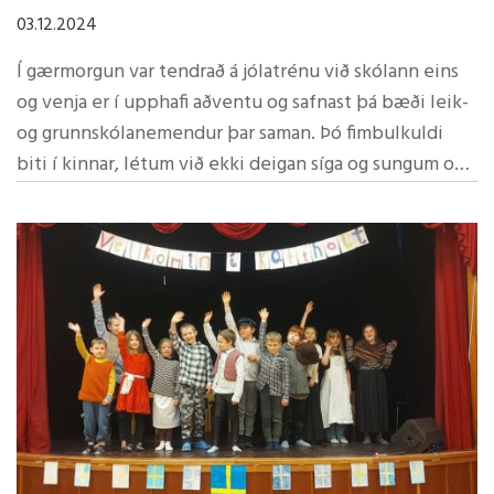
03.12.2024
Í gærmorgun var tendrað á jólatrénu við skólann eins
og venja er í upphafi aðventu og safnast þá bæði leik-
og grunnskólanemendur þar saman. Þó fimbulkuldi
biti í kinnar, létum við ekki deigan síga og sungum og
dönsuðum í kringum tréð.