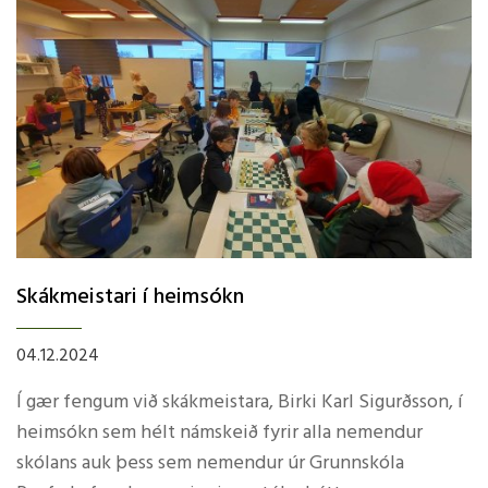
upp á nokkrar stöðvar og var gleðin ríkjandi. Í lok dags
var boðið upp á kaffi, djús og smákökur í matsalnum.
Skákmeistari í heimsókn
04.12.2024
Í gær fengum við skákmeistara, Birki Karl Sigurðsson, í
heimsókn sem hélt námskeið fyrir alla nemendur
skólans auk þess sem nemendur úr Grunnskóla