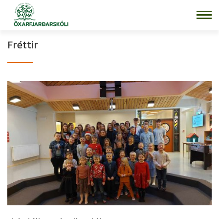
Fara
í
efni
Fréttir