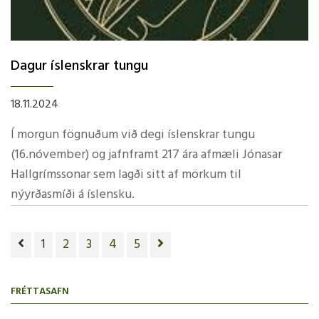
Dagur íslenskrar tungu
18.11.2024
Í morgun fögnuðum við degi íslenskrar tungu
(16.nóvember) og jafnframt 217 ára afmæli Jónasar
Hallgrímssonar sem lagði sitt af mörkum til
nýyrðasmíði á íslensku.
1
2
3
4
5
FRÉTTASAFN