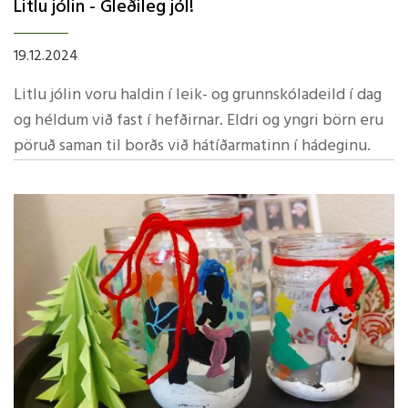
Litlu jólin - Gleðileg jól!
19.12.2024
Litlu jólin voru haldin í leik- og grunnskóladeild í dag
og héldum við fast í hefðirnar. Eldri og yngri börn eru
pöruð saman til borðs við hátíðarmatinn í hádeginu.