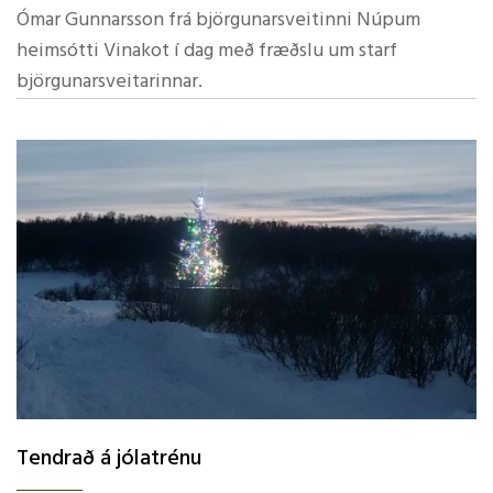
Ómar Gunnarsson frá björgunarsveitinni Núpum
heimsótti Vinakot í dag með fræðslu um starf
björgunarsveitarinnar.
Tendrað á jólatrénu